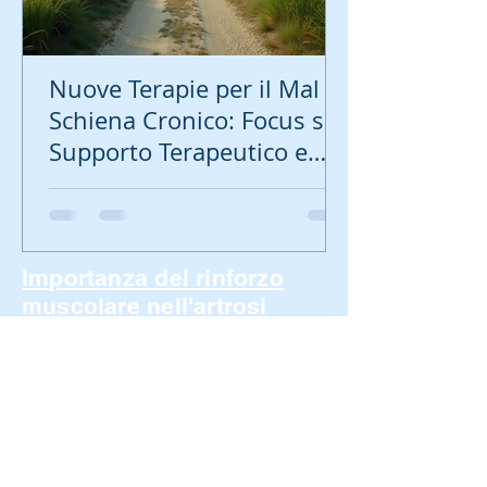
Nuove Terapie per il Mal di
Schiena Cronico: Focus sul
Supporto Terapeutico e
Impatto sulla Vita
Quotidiana
Importanza del rinforzo
muscolare nell'artrosi
delle ginocchia
Quadricipiti e hamstrings,
maggiormente nelle donne
Una metanalisi