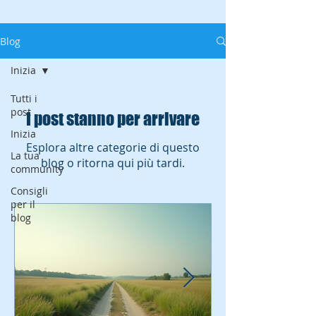
Blog
Inizia
Tutti i
post
I post stanno per arrivare
Inizia
Esplora altre categorie di questo
La tua
blog o ritorna qui più tardi.
community
Consigli
per il
blog